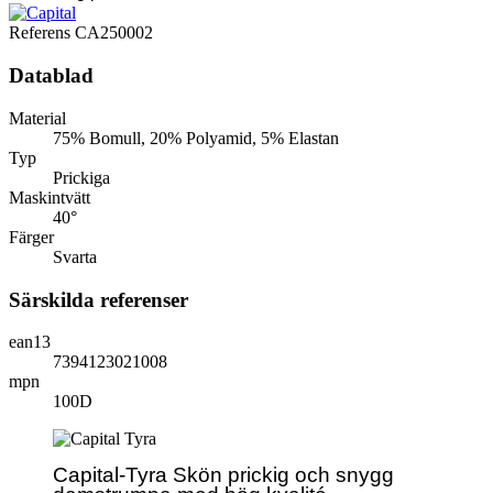
Referens
CA250002
Datablad
Material
75% Bomull, 20% Polyamid, 5% Elastan
Typ
Prickiga
Maskintvätt
40°
Färger
Svarta
Särskilda referenser
ean13
7394123021008
mpn
100D
Capital-Tyra Skön prickig
och snygg