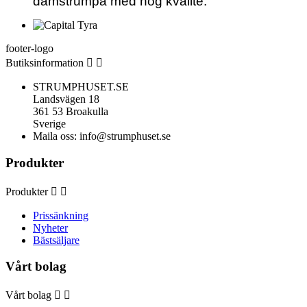
damstrumpa med hög kvalité.
footer-logo
Butiksinformation


STRUMPHUSET.SE
Landsvägen 18
361 53 Broakulla
Sverige
Maila oss:
info@strumphuset.se
Produkter
Produkter


Prissänkning
Nyheter
Bästsäljare
Vårt bolag
Vårt bolag

