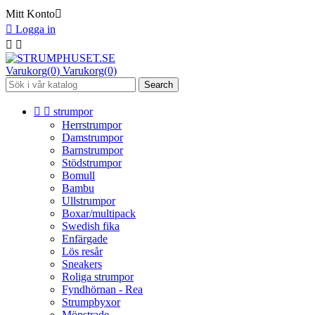
Mitt Konto


Logga in


Varukorg(0)
Varukorg(0)
Search


strumpor
Herrstrumpor
Damstrumpor
Barnstrumpor
Stödstrumpor
Bomull
Bambu
Ullstrumpor
Boxar/multipack
Swedish fika
Enfärgade
Lös resår
Sneakers
Roliga strumpor
Fyndhörnan - Rea
Strumpbyxor
Mönstrade