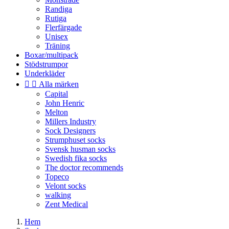
Randiga
Rutiga
Flerfärgade
Unisex
Träning
Boxar/multipack
Stödstrumpor
Underkläder


Alla märken
Capital
John Henric
Melton
Millers Industry
Sock Designers
Strumphuset socks
Svensk husman socks
Swedish fika socks
The doctor recommends
Topeco
Velont socks
walking
Zent Medical
Hem