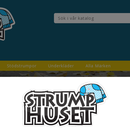
Stödstrumpor
Underkläder
Alla Märken
m
Sockar
Underkläder
Millers industry Boxkalsonger 3-
Millers Industry Boxkalson
149,00 Kr
Inkl. moms
Millers industry Boxkalsonger 3-pack.