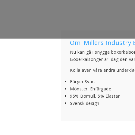
Om Millers Industry 
Nu kan gå i snygga boxerkalson
Boxerkalsonger är idag den va
Kolla även våra andra underklä
Färger:Svart
Mönster: Enfärgade
95% Bomull, 5% Elastan
Svensk design