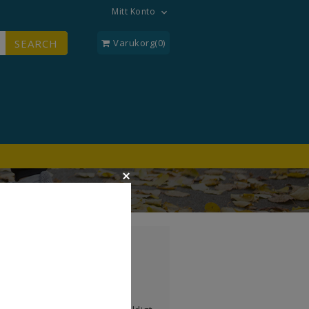
Mitt Konto

SEARCH
Varukorg(0)
pack
ger 3-Pack
 Nu kan du gå i snygga