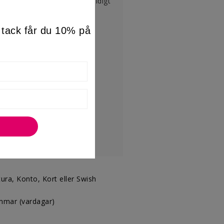
ull , dessutom så är dom väldigt
m tack får du 10% på
Lager
ra, Konto, Kort eller Swish
mmar (vardagar)