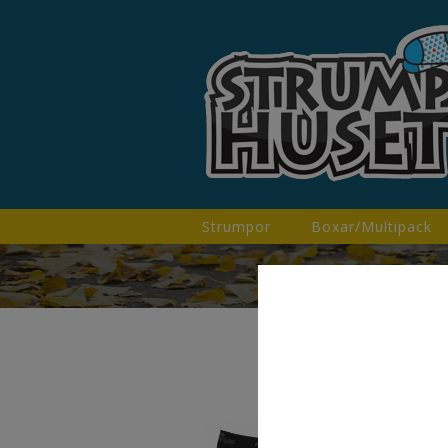
Strumpor
Boxar/multipack
He