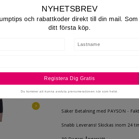
boxerkalsonger som är tillverkat i bom
NYHETSBREV
sköna, mjuka, och snygga.
umptips och rabattkoder direkt till din mail. So
Storlek
ditt första köp.
Antal

I 

Lägg I Varukorgen
Dela
Du kommer att kunna avsluta prenumerationen när som helst.

Säker Betalning med PAYSON - Faktu
Snabb Leverans! Skickas inom 24 ti
30 Dagars Ångerrätt