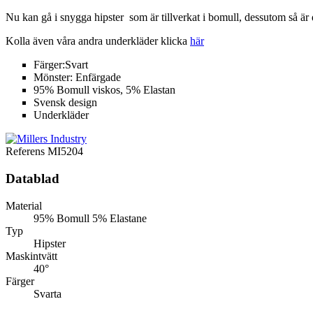
Nu kan gå i snygga hipster som är tillverkat i bomull, dessutom så ä
Kolla även våra andra underkläder klicka
här
Färger:Svart
Mönster: Enfärgade
95% Bomull viskos, 5% Elastan
Svensk design
Underkläder
Referens
MI5204
Datablad
Material
95% Bomull 5% Elastane
Typ
Hipster
Maskintvätt
40°
Färger
Svarta