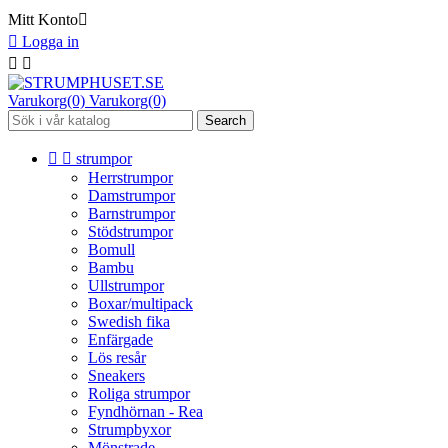
Mitt Konto


Logga in


Varukorg(0)
Varukorg(0)
Search


strumpor
Herrstrumpor
Damstrumpor
Barnstrumpor
Stödstrumpor
Bomull
Bambu
Ullstrumpor
Boxar/multipack
Swedish fika
Enfärgade
Lös resår
Sneakers
Roliga strumpor
Fyndhörnan - Rea
Strumpbyxor
Mönstrade