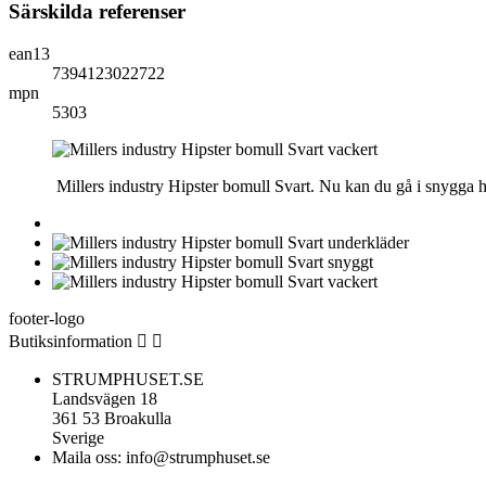
Särskilda referenser
ean13
7394123022722
mpn
5303
Millers industry Hipster bomull Svart. Nu kan du gå i snygga hi
footer-logo
Butiksinformation


STRUMPHUSET.SE
Landsvägen 18
361 53 Broakulla
Sverige
Maila oss:
info@strumphuset.se