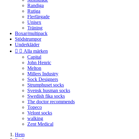
Randiga
Rutiga
Flerfärgade
Unisex
Träning
Boxar/multipack
Stödstrumpor
Underkläder


Alla märken
Capital
John Henric
Melton
Millers Industry
Sock Designers
Strumphuset socks
Svensk husman socks
Swedish fika socks
The doctor recommends
Topeco
Velont socks
walking
Zent Medical
Hem